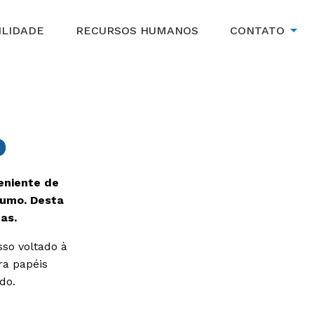
ILIDADE
RECURSOS HUMANOS
CONTATO
o
eniente de
umo. Desta
as.
sso voltado à
ra papéis
do.