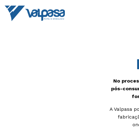
No proces
pós-consu
fo
A Valpasa po
fabricaç
on