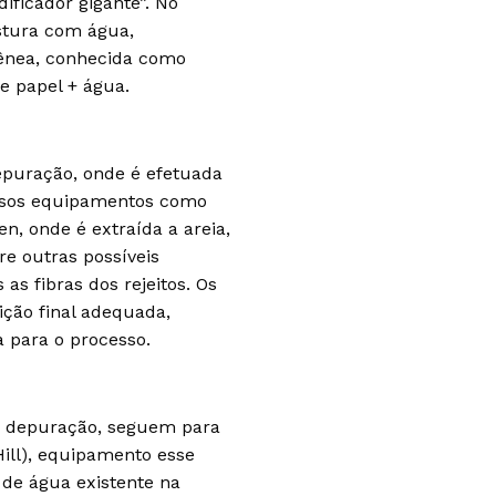
ificador gigante”. No
stura com água,
nea, conhecida como
e papel + água.
puração, onde é efetuada
rsos equipamentos como
, onde é extraída a areia,
re outras possíveis
as fibras dos rejeitos. Os
ição final adequada,
a para o processo.
de depuração, seguem para
Hill), equipamento esse
 de água existente na